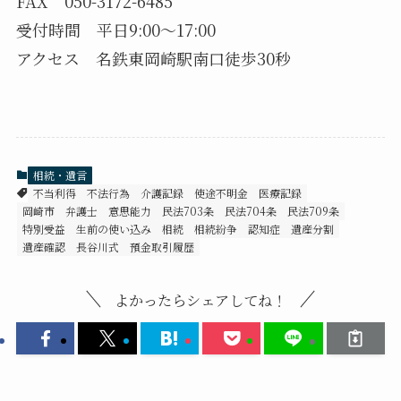
FAX 050-3172-6485
受付時間 平日9:00〜17:00
アクセス 名鉄東岡崎駅南口徒歩30秒
相続・遺言
不当利得
不法行為
介護記録
使途不明金
医療記録
岡崎市 弁護士
意思能力
民法703条
民法704条
民法709条
特別受益
生前の使い込み
相続
相続紛争
認知症
遺産分割
遺産確認
長谷川式
預金取引履歴
よかったらシェアしてね！