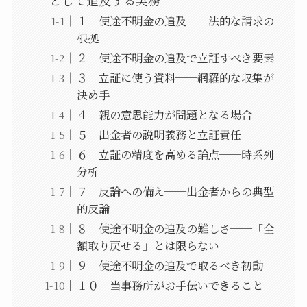
１ 使途不明金の追及──法的な請求の
根拠
２ 使途不明金の追及で立証すべき要素
３ 立証に使う資料──網羅的な収集が
決め手
４ 親の意思能力が問題となる場合
５ 出金者の説明義務と立証責任
６ 立証の精度を高める論点──時系列
分析
７ 反論への備え──出金者からの典型
的反論
８ 使途不明金の追及の難しさ──「全
額取り戻せる」とは限らない
９ 使途不明金の追及で取るべき初動
１０ 当事務所がお手伝いできること