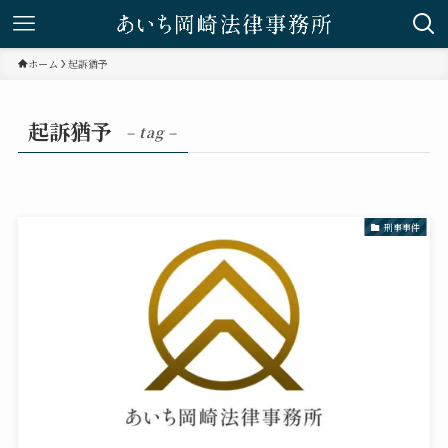
ホーム
起訴猶予
起訴猶予
– tag –
刑事事件