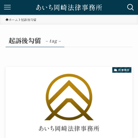
ホーム
起訴後勾留
起訴後勾留
– tag –
刑事事件