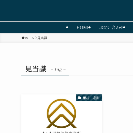
HOME
お問い合わせ
ホーム
見当識
見当識
– tag –
相続・遺言