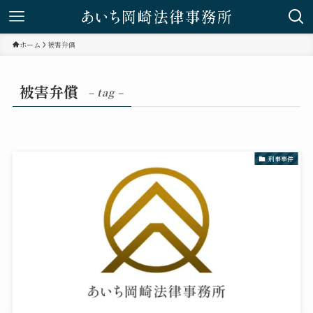
ホーム
被害弁償
被害弁償
– tag –
刑事事件