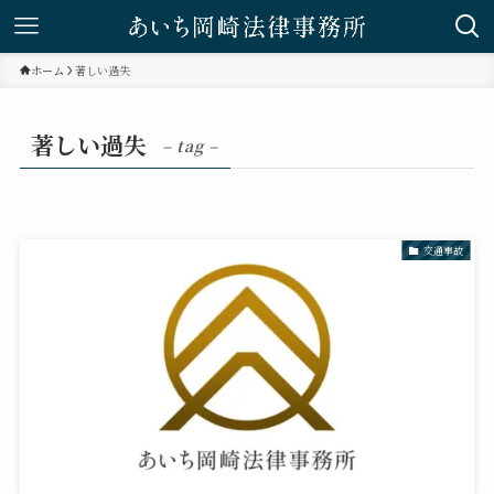
ホーム
著しい過失
著しい過失
– tag –
交通事故