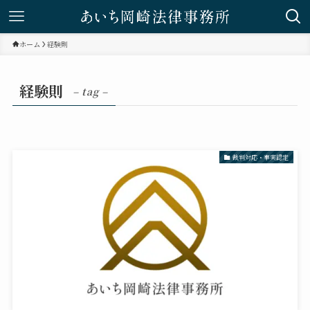
ホーム
経験則
経験則
– tag –
裁判対応・事実認定