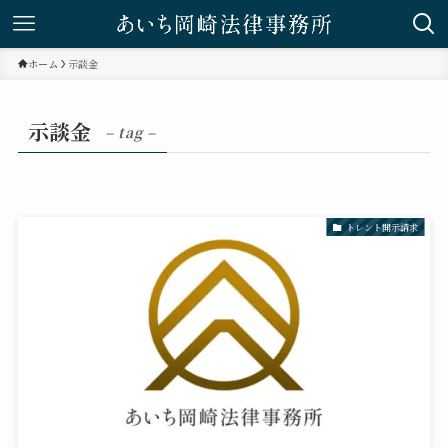
ホーム
示談金
示談金
– tag –
トレント開示請求