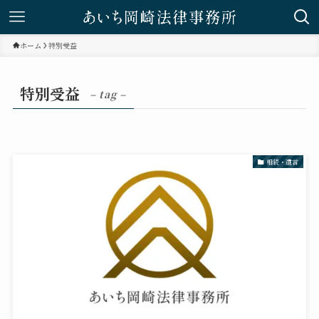
ホーム
特別受益
特別受益
– tag –
相続・遺言