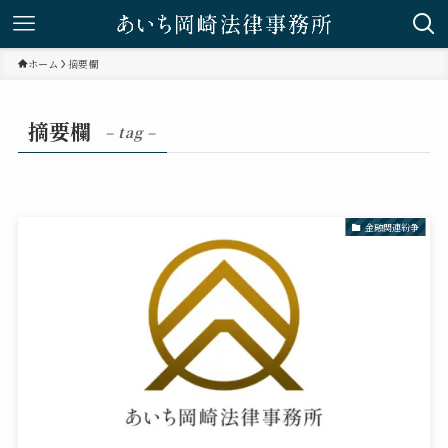
ホーム
摘要欄
摘要欄
– tag –
金融関連紛争