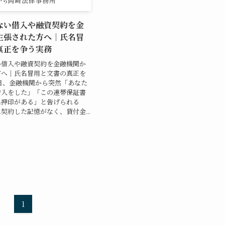
ない借入や融資契約を金
主張された方へ｜氏名冒
真正を争う実務
い借入や融資契約を金融機関か
方へ｜氏名冒用と文書の真正を
日、金融機関から突然「あなた
借入をした」「この連帯保証書
名押印がある」と告げられる
契約した記憶がなく、貸付金...
日
1