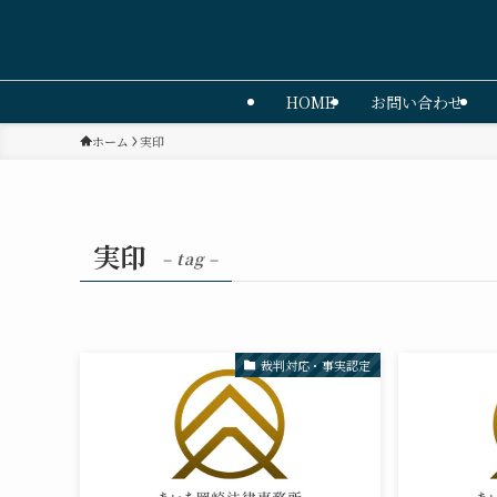
HOME
お問い合わせ
ホーム
実印
実印
– tag –
裁判対応・事実認定