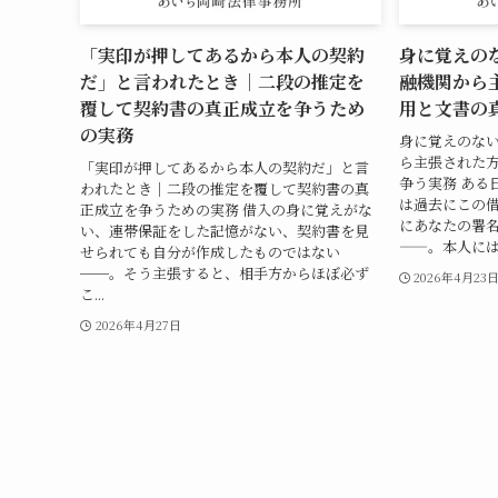
「実印が押してあるから本人の契約
身に覚えの
だ」と言われたとき｜二段の推定を
融機関から
覆して契約書の真正成立を争うため
用と文書の
の実務
身に覚えのな
ら主張された
「実印が押してあるから本人の契約だ」と言
争う実務 ある
われたとき｜二段の推定を覆して契約書の真
は過去にこの
正成立を争うための実務 借入の身に覚えがな
にあなたの署
い、連帯保証をした記憶がない、契約書を見
——。本人には
せられても自分が作成したものではない
──。そう主張すると、相手方からほぼ必ず
2026年4月23
こ...
2026年4月27日