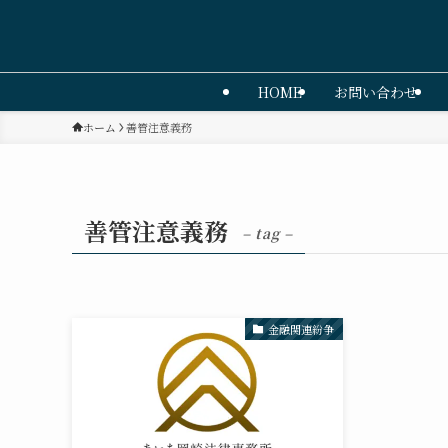
HOME
お問い合わせ
ホーム
善管注意義務
善管注意義務
– tag –
金融関連紛争