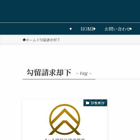
HOME
お問い合わせ
ホーム
勾留請求却下
勾留請求却下
– tag –
刑事事件