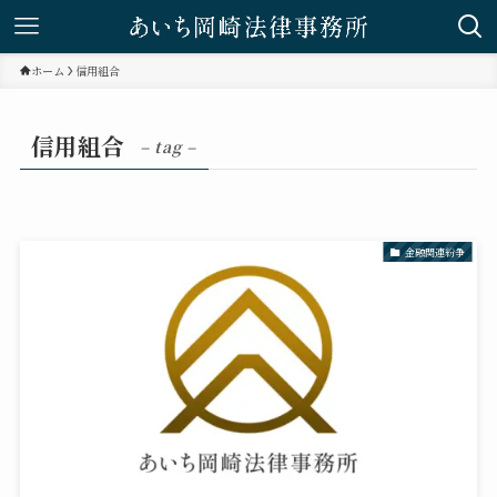
ホーム
信用組合
信用組合
– tag –
金融関連紛争