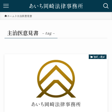
ホーム
主治医意見書
主治医意見書
– tag –
相続・遺言