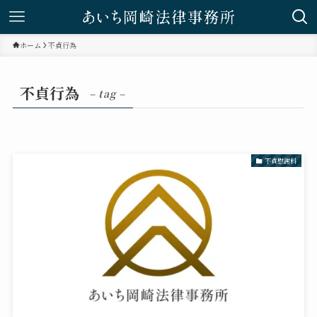
ホーム
不貞行為
不貞行為
– tag –
不貞慰謝料