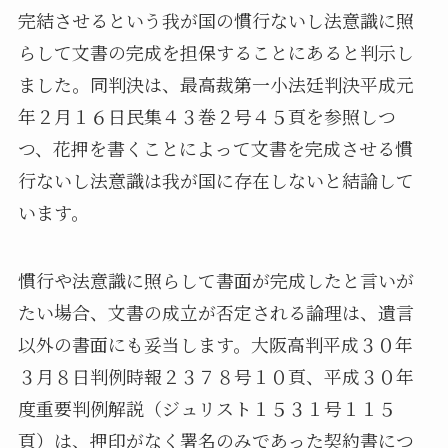
完結させるという我が国の慣行ないし法意識に照
らして文書の完成を担保することにあると判示し
ました。同判決は、最高裁第一小法廷判決平成元
年２月１６日民集４３巻２号４５頁を参照しつ
つ、花押を書くことによって文書を完成させる慣
行ないし法意識は我が国に存在しないと結論して
います。
慣行や法意識に照らして書面が完成したと言いが
たい場合、文書の成立が否定される論理は、遺言
以外の書面にも妥当します。大阪高判平成３０年
３月８日判例時報２３７８号１０頁、平成３０年
度重要判例解説（ジュリスト１５３１号１１５
頁）は、押印がなく署名のみであった契約書につ