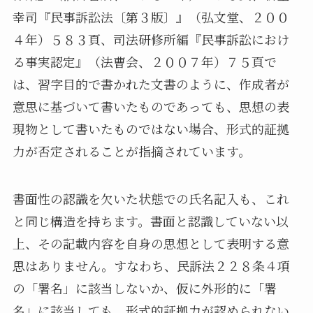
幸司『民事訴訟法〔第３版〕』（弘文堂、２００
４年）５８３頁、司法研修所編『民事訴訟におけ
る事実認定』（法曹会、２００７年）７５頁で
は、習字目的で書かれた文書のように、作成者が
意思に基づいて書いたものであっても、思想の表
現物として書いたものではない場合、形式的証拠
力が否定されることが指摘されています。
書面性の認識を欠いた状態での氏名記入も、これ
と同じ構造を持ちます。書面と認識していない以
上、その記載内容を自身の思想として表明する意
思はありません。すなわち、民訴法２２８条４項
の「署名」に該当しないか、仮に外形的に「署
名」に該当しても、形式的証拠力が認められない