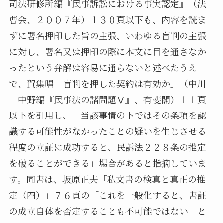
司法研修所編『民事訴訟における事実認定』（法
曹会、２００７年）１３０頁以下も、内容を読ま
ずに署名押印した旨の主張、いわゆる盲判の主張
に対し、署名又は押印の際に本文に目を通さなか
ったという弁解は容易に通らないと述べたうえ
で、賀集唱「盲判を押した契約は有効か」（中川
＝中野編『民事法の諸問題Ⅴ』、有斐閣）１１頁
以下を引用し、「当該事情の下ではその条項を認
識する可能性がなかったことの疑いを生じさせる
程度の立証に成功すると、民訴法２２８条の推定
を破ることができる」場合があると指摘していま
す。同書は、坂原正夫「私文書の検真と真正の推
定（四）」７６頁の「これを一般化すると、書証
の成立自体を否定することも不可能ではない」と