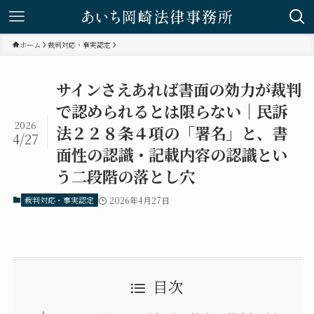
ホーム
裁判対応・事実認定
サインさえあれば書面の効力が裁判
で認められるとは限らない｜民訴
2026
法２２８条４項の「署名」と、書
4/27
面性の認識・記載内容の認識とい
う二段階の落とし穴
裁判対応・事実認定
2026年4月27日
目次