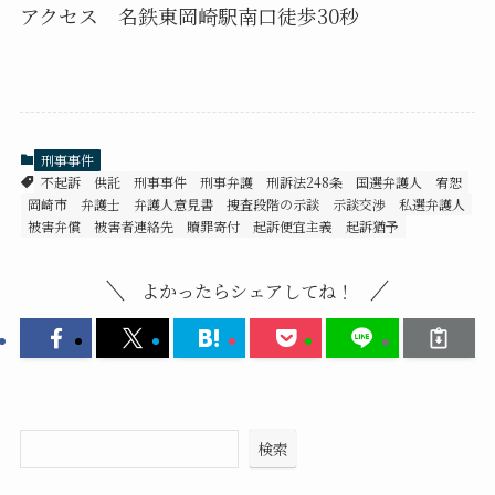
アクセス 名鉄東岡崎駅南口徒歩30秒
刑事事件
不起訴
供託
刑事事件
刑事弁護
刑訴法248条
国選弁護人
宥恕
岡崎市 弁護士
弁護人意見書
捜査段階の示談
示談交渉
私選弁護人
被害弁償
被害者連絡先
贖罪寄付
起訴便宜主義
起訴猶予
よかったらシェアしてね！
検索