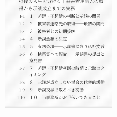
の後の人生を分ける｜被害者連絡先の取
得から示談成立までの実務
１ 起訴・不起訴の判断と示談の関係
２ 被害者連絡先の取得──最初の関門
３ 被害者との初期接触
４ 示談金額の決定
５ 宥恕条項──示談書に盛り込む文言
６ 検察官への報告──示談書の提出と
意見書
７ 起訴・不起訴判断の時期と示談のタ
イミング
８ 示談が成立しない場合の代替的活動
９ 示談交渉で取るべき初動
１０ 当事務所がお手伝いできること